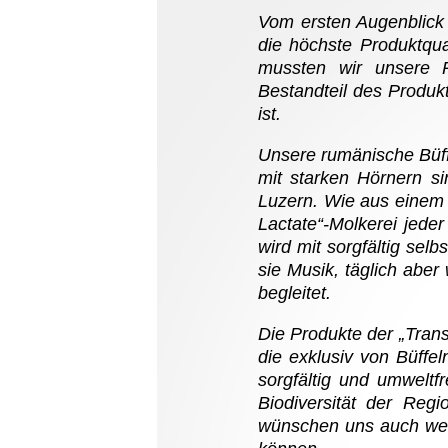
Vom ersten Augenblick 
die höchste Produktqua
mussten wir unsere P
Bestandteil des Produk
ist.
Unsere rumänische Büff
mit starken Hörnern s
Luzern. Wie aus einem a
Lactate“-Molkerei jede
wird mit sorgfältig sel
sie Musik, täglich abe
begleitet.
Die Produkte der „Trans
die exklusiv von Büffe
sorgfältig und umweltf
Biodiversität der Reg
wünschen uns auch weit