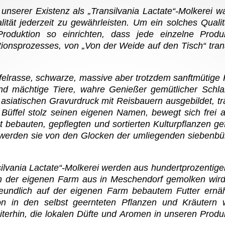
unserer Existenz als „Transilvania Lactate“-Molkerei w
lität jederzeit zu gewährleisten. Um ein solches Qualit
roduktion so einrichten, dass jede einzelne Produ
tionsprozesses, von „Von der Weide auf den Tisch“ tran
elrasse, schwarze, massive aber trotzdem sanftmütige Ri
ind mächtige Tiere, wahre Genießer gemütlicher Schl
siatischen Gravurdruck mit Reisbauern ausgebildet, trä
r Büffel stolz seinen eigenen Namen, bewegt sich frei
bst bebauten, gepflegten und sortierten Kulturpflanzen g
r werden sie von den Glocken der umliegenden siebenb
ilvania Lactate“-Molkerei werden aus hundertprozentiger 
ln der eigenen Farm aus in Meschendorf gemolken wird
reundlich auf der eigenen Farm bebautem Futter ernäh
ion in den selbst geernteten Pflanzen und Kräutern 
erhin, die lokalen Düfte und Aromen in unseren Produ