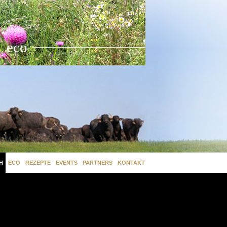
eco
H
ECO
REZEPTE
EVENTS
PARTNERS
KONTAKT