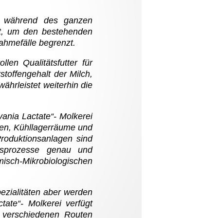
gen während des ganzen
rt, um den bestehenden
hmefälle begrenzt.
len Qualitätsfutter für
toffengehalt der Milch,
ährleistet weiterhin die
vania Lactate“- Molkerei
gen, Kühllagerräume und
Produktionsanlagen sind
ngsprozesse genau und
emisch-Mikrobiologischen
ezialitäten aber werden
tate“- Molkerei verfügt
f verschiedenen Routen