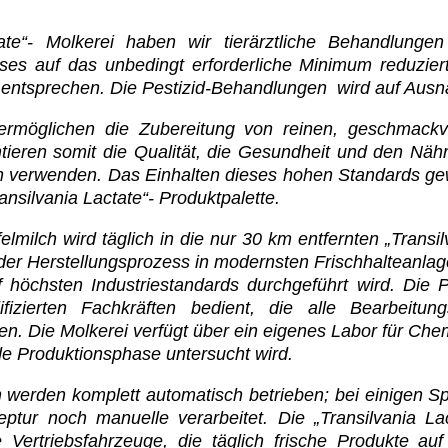
tate“- Molkerei haben wir tierärztliche Behandlun
sses auf das unbedingt erforderliche Minimum reduzie
ntsprechen. Die Pestizid-Behandlungen wird auf Ausna
rmöglichen die Zubereitung von reinen, geschmackvol
tieren somit die Qualität, die Gesundheit und den Nährs
on verwenden. Das Einhalten dieses hohen Standards gew
ansilvania Lactate“- Produktpalette.
lmilch wird täglich in die nur 30 km entfernten „Transil
der Herstellungsprozess in modernsten Frischhalteanla
 höchsten Industriestandards durchgeführt wird. Die 
fizierten Fachkräften bedient, die alle Bearbeitu
en. Die Molkerei verfügt über ein eigenes Labor für Ch
de Produktionsphase untersucht wird.
 werden komplett automatisch betrieben; bei einigen Sp
ptur noch manuelle verarbeitet. Die „Transilvania Lac
 Vertriebsfahrzeuge, die täglich frische Produkte au