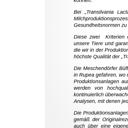
können.
Bei „Transilvania Lac
Milchproduktionsproze
Gesundheitsnormen zu e
Diese zwei Kriterien e
unsere Tiere und garan
die wir in der Produkti
höchste Qualität der „Tr
Die Meschendörfer Büffe
in Rupea gefahren, wo 
Produktionsanlagen auf
werden von hochquali
kontinuierlich überwach
Analysen, mit denen je
Die Produktionsanlagen
gemäß der Originalreze
auch über eine eigene