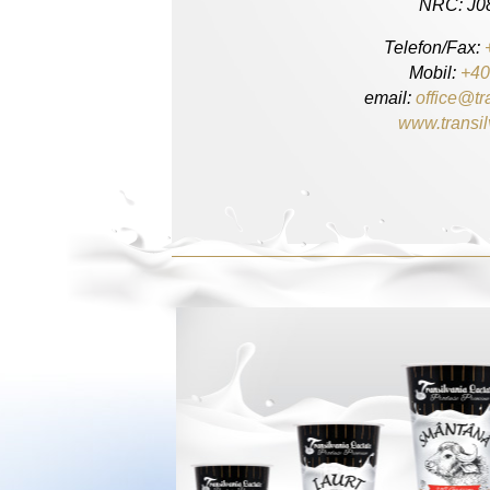
NRC: J0
Telefon/Fax:
Mobil:
+40
email:
office@tr
www.transil