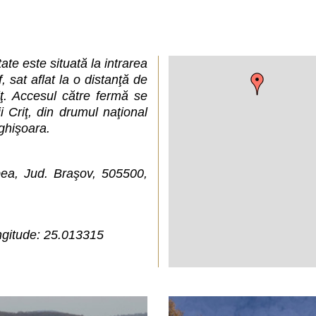
te este situată la intrarea
, sat aflat la o distanţă de
iţ. Accesul către fermă se
ii Criţ, din drumul naţional
ghişoara.
pea, Jud. Braşov, 505500,
ngitude: 25.013315