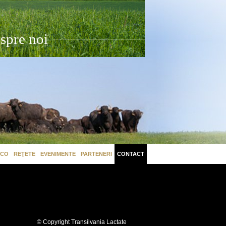
spre noi
ECO
REŢETE
EVENIMENTE
PARTENERI
CONTACT
© Copyright Transilvania Lactate