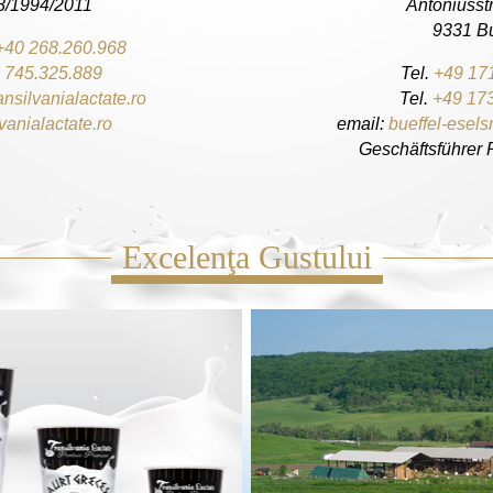
8/1994/2011
Antoniusst
9331 B
+40 268.260.968
 745.325.889
Tel.
+49 17
ansilvanialactate.ro
Tel.
+49 17
vanialactate.ro
email:
bueffel-esel
Geschäftsführer 
Excelenţa Gustului