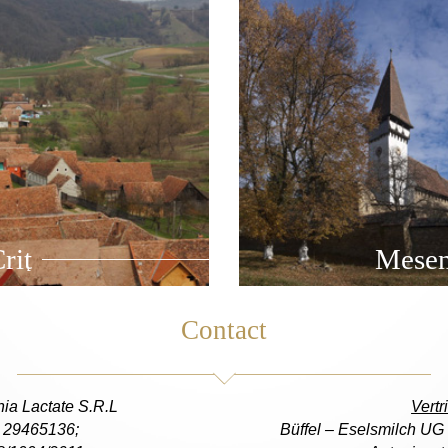
riţ
Mesen
Contact
nia Lactate S.R.L
Vertr
 29465136;
Büffel – Eselsmilch UG