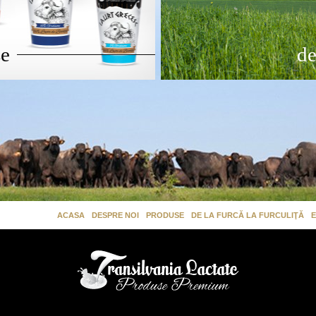
se
de
ACASA
DESPRE NOI
PRODUSE
DE LA FURCĂ LA FURCULIŢĂ