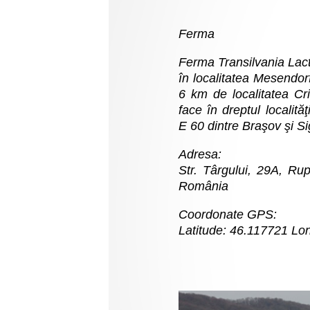
Ferma
Ferma Transilvania Lacta
în localitatea Mesendorf
6 km de localitatea Cr
face în dreptul localităţ
E 60 dintre Braşov şi Si
Adresa:
Str. Târgului, 29A, Ru
România
Coordonate GPS:
Latitude: 46.117721 Lo