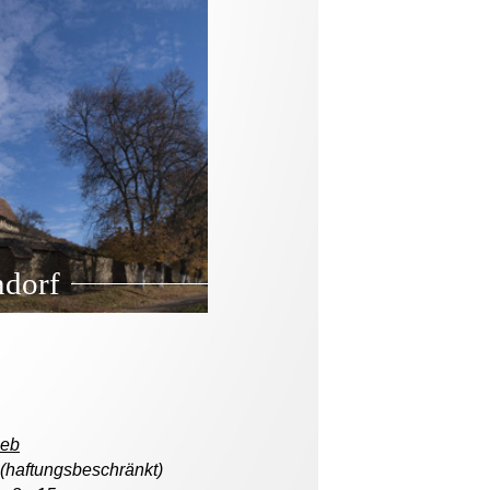
dorf
ieb
 (haftungsbeschränkt)