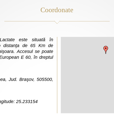
Coordonate
 Lactate este situată în
 o distanţa de 65 Km de
hişoara. Accesul se poate
 European E 60, în dreptul
pea, Jud. Braşov, 505500,
ngitude: 25.233154