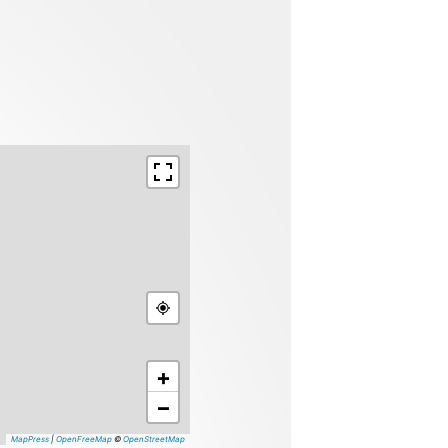
+
−
MapPress
|
OpenFreeMap
©
OpenStreetMap