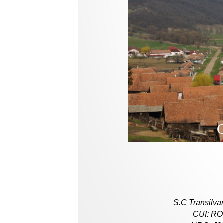
C
S.C Transilva
CUI: RO