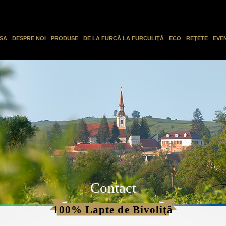
SA
DESPRE NOI
PRODUSE
DE LA FURCĂ LA FURCULIŢĂ
ECO
REŢETE
EVE
Contact
100% Lapte de Bivoliţă