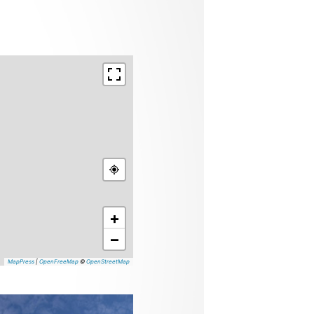
+
−
MapPress
|
OpenFreeMap
©
OpenStreetMap