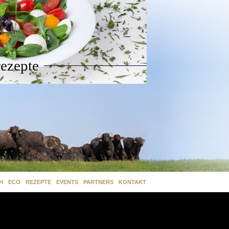
rezepte
H
ECO
REZEPTE
EVENTS
PARTNERS
KONTAKT