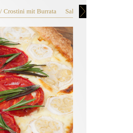
 Crostini mit Burrata
Salat
Smoothie
Zucc