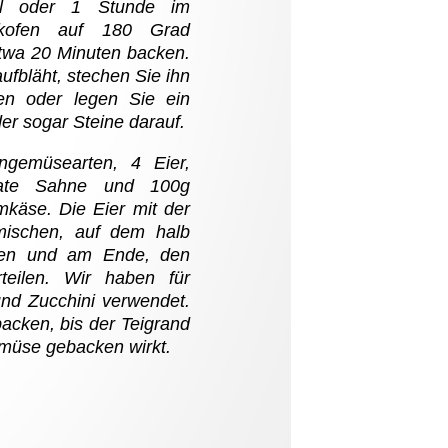
gal oder 1 Stunde im
ckofen auf 180 Grad
twa 20 Minuten backen.
aufbläht, stechen Sie ihn
en oder legen Sie ein
er sogar Steine darauf.
ngemüsearten, 4 Eier,
ctate Sahne und 100g
mkäse. Die Eier mit der
ischen, auf dem halb
chen und am Ende, den
teilen. Wir haben für
nd Zucchini verwendet.
acken, bis der Teigrand
emüse gebacken wirkt.