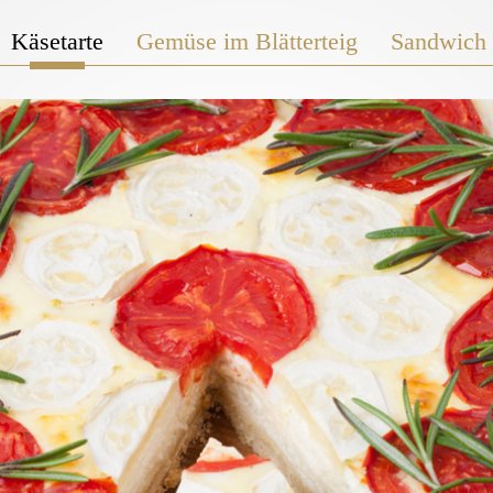
Käsetarte
Gemüse im Blätterteig
Sandwich /