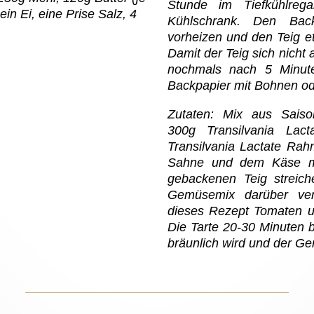
Stunde im Tiefkühlre
in Ei, eine Prise Salz, 4
Kühlschrank. Den Ba
vorheizen und den Teig e
Damit der Teig sich nicht 
nochmals nach 5 Minut
Backpapier mit Bohnen od
Zutaten: Mix aus Saiso
300g Transilvania La
Transilvania Lactate Rah
Sahne und dem Käse m
gebackenen Teig strei
Gemüsemix darüber ver
dieses Rezept Tomaten u
Die Tarte 20-30 Minuten b
bräunlich wird und der G