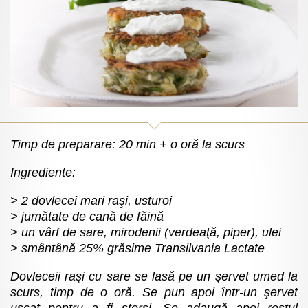
Timp de preparare: 20 min + o oră la scurs
Ingrediente:
2 dovlecei mari raşi, usturoi
jumătate de cană de făină
un vârf de sare, mirodenii (verdeaţă, piper), ulei
smântână 25% grăsime Transilvania Lactate
Dovleceii raşi cu sare se lasă pe un şervet umed la
scurs, timp de o oră. Se pun apoi într-un şervet
uscat pentru a fi storşi. Se adaugă apoi restul