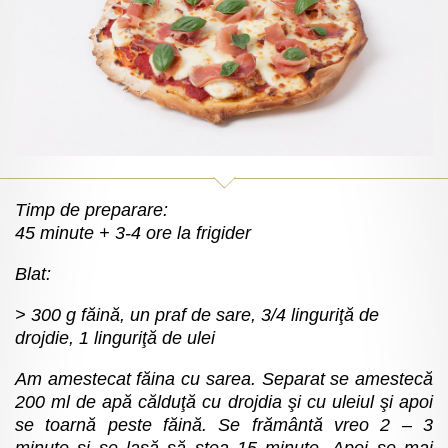
Timp de preparare:
45 minute + 3-4 ore la frigider
Blat:
300 g făină, un praf de sare, 3/4 linguriţă de
drojdie, 1 linguriţă de ulei
Am amestecat făina cu sarea. Separat se amestecă
200 ml de apă călduţă cu drojdia şi cu uleiul şi apoi
se toarnă peste făină. Se frământă vreo 2 – 3
minute şi se lasă să stea 15 minute. Apoi se mai