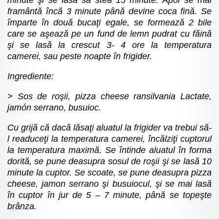
framântă încă 3 minute până devine coca fină. Se
împarte în două bucaţi egale, se formează 2 bile
care se aşează pe un fund de lemn pudrat cu făină
şi se lasă la crescut 3- 4 ore la temperatura
camerei, sau peste noapte în frigider.
Ingrediente:
Sos de roşii, pizza cheese ransilvania Lactate,
jamón serrano, busuioc.
Cu grijă că dacă lăsaţi aluatul la frigider va trebui să-
l readuceţi la temperatura camerei, încălziţi cuptorul
la temperatura maximă. Se întinde aluatul în forma
dorită, se pune deasupra sosul de roşii şi se lasă 10
minute la cuptor. Se scoate, se pune deasupra pizza
cheese, jamon serrano şi busuiocul, şi se mai lasă
în cuptor în jur de 5 – 7 minute, până se topeşte
brânza.